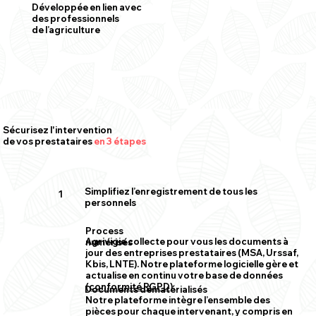
Développée en lien avec
des professionnels
de l’agriculture
Sécurisez l'intervention
de vos prestataires
en 3 étapes
Simplifiez l’enregistrement de tous les
1
personnels
Process
Agrivigie collecte pour vous les documents à
numérisés
jour des entreprises prestataires (MSA, Urssaf,
Kbis, LNTE). Notre plateforme logicielle gère et
actualise en continu votre base de données
(
conformité RGPD
).
Documents dématérialisés
Notre plateforme intègre l’ensemble des
pièces pour chaque intervenant, y compris en