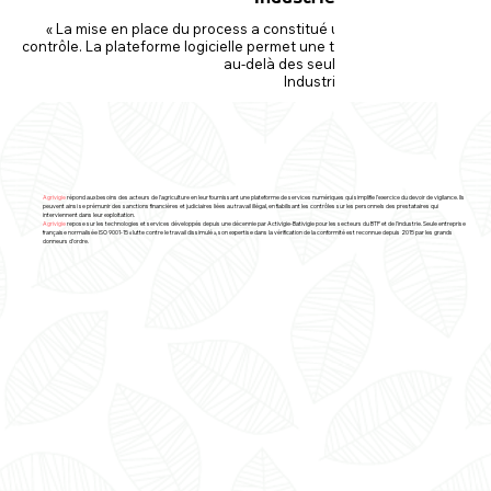
« La mise en place du process a constitué un signal fort en direct
contrôle. La plateforme logicielle permet une traçabilité en centralis
au-delà des seuls aspects de conformit
Industriel secteur verrier
Agrivigie
répond aux besoins des acteurs de l’agriculture en leur fournissant une plateforme de services numériques qui simplifie l’exercice du devoir de vigilance. Ils
peuvent ainsi se prémunir des sanctions financières et judiciaires liées au travail illégal, en fiabilisant les contrôles sur les personnels des prestataires qui
interviennent dans leur exploitation.
Agrivigie
repose sur les technologies et services développés depuis une décennie par Activigie-Bativigie pour les secteurs du BTP et de l’industrie. Seule entreprise
française normalisée ISO 9001-15 « lutte contre le travail dissimulé », son expertise dans la vérification de la conformité est reconnue depuis 2015 par les grands
donneurs d’ordre.