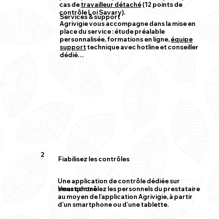
cas de
travailleur détaché
(12 points de
contrôle Loi Savary).
Services & support
Agrivigie vous accompagne dans la mise en
place du service : étude préalable
personnalisée, formations en ligne,
équipe
support
technique avec hotline et conseiller
dédié…
2
Fiabilisez les contrôles
Une application de contrôle dédiée sur
smartphone
Vous contrôlez les personnels du prestataire
au moyen de l’application Agrivigie, à partir
d’un smartphone ou d’une tablette.