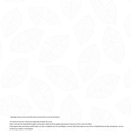
Agrivigie est pour moi une forme d’assurance
contre le travail dissimulé.
L’investissement est minime au regard des risques encourus.
Dans mon activité d’exploitant, le gain se situe aussi dans le temps gagné que je peux consacrer à mon cœur de métier.
Faire appel à des partenaires performants sur des compétences très spécifiques comme celle d’Agrivigie est une clé de compétitivité pour des entreprises comme
la nôtre qui veulent se développer.