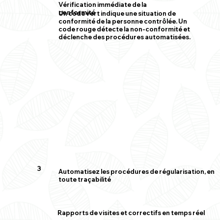
Vérification immédiate de la
conformité
Un code vert indique une situation de
conformité de la personne contrôlée. Un
code rouge détecte la non-conformité et
déclenche des procédures automatisées.
3
Automatisez les procédures de régularisation, en
toute traçabilité
Rapports de visites et correctifs en temps réel