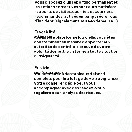
Vous disposez d’un reporting permanent et
les actions correctives sont automatisées :
rapports de visites, courriels et courriers
recommandés, activés en temps réel en cas
d’incident (signalement, mise en demeure…).
Traçabilité
intégrale
Avec notre plateforme logicielle, vous êtes
constamment en mesure d’apporter aux
autorités de contrôle la preuve de votre
volonté de mettre un terme à toute situation
d’irrégularité.
Suivi de
performance
Vous accédez à des tableaux de bord
complets pour le pilotage de votre vigilance.
Votre conseiller dédié peut vous
accompagner avec des rendez-vous
réguliers pour l’analyse des risques.